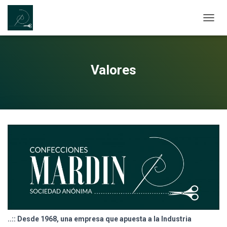
C
A
M
B
I
Valores
A
R
M
O
D
O
D
E
N
A
V
E
G
A
C
I
..:: Desde 1968, una empresa que apuesta a la Industria